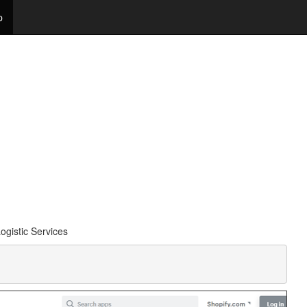
p
stic Services