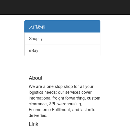
入门必看
Shopify
eBay
About
We are a one stop shop for all your
logistics needs: our services cover
international freight forwarding, custom
clearance, 3PL warehousing,
Ecommerce Fulfilment, and last mile
deliveries.
Link